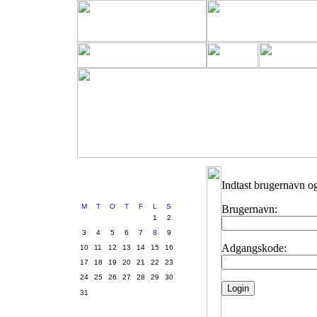
Indtast brugernavn o
August 2026
M
T
O
T
F
L
S
Brugernavn:
1
2
3
4
5
6
7
8
9
Adgangskode:
10
11
12
13
14
15
16
17
18
19
20
21
22
23
24
25
26
27
28
29
30
31