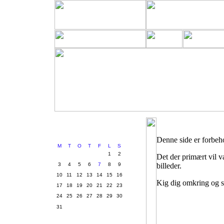
August 2026
Denne side er forbeh
M
T
O
T
F
L
S
1
2
Det der primært vil v
3
4
5
6
7
8
9
billeder.
10
11
12
13
14
15
16
Kig dig omkring og sm
17
18
19
20
21
22
23
24
25
26
27
28
29
30
31